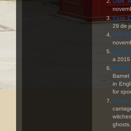
Dark A
novemb
Eerie 
29 de j
The Ho
novemb
Horse-
a 2015
Barnet
Barnet
in Eng
for spo
Horse
carria
witche
ghosts.