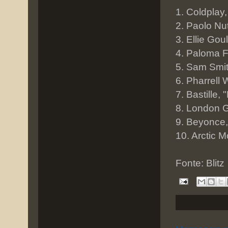
1. Coldplay
2. Paolo Nu
3. Ellie Gou
4. Paloma F
5. Sam Smit
6. Pharrell W
7. Bastille,
8. London G
9. Beyonce
10. Arctic 
Fonte: Blitz