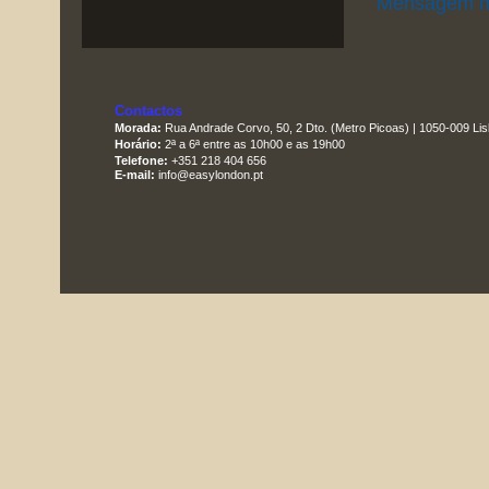
Mensagem m
Contactos
Morada:
Rua Andrade Corvo, 50, 2 Dto. (Metro Picoas) | 1050-009 Li
Horário:
2ª a 6ª entre as 10h00 e as 19h00
Telefone:
+351 218 404 656
E-mail:
info@easylondon.pt