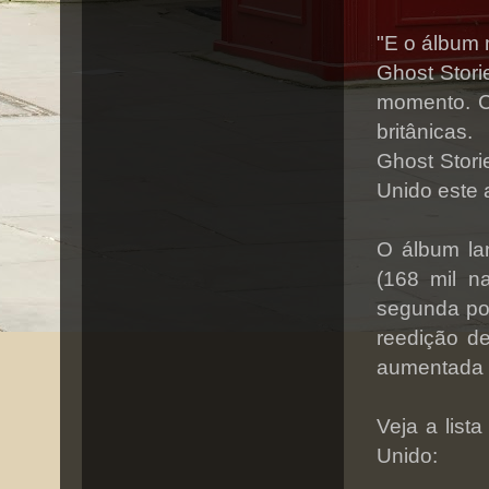
"E o álbum 
Ghost Stori
momento. C
britânicas.
Ghost Stori
Unido este 
O álbum la
(168 mil n
segunda po
reedição d
aumentada v
Veja a list
Unido: