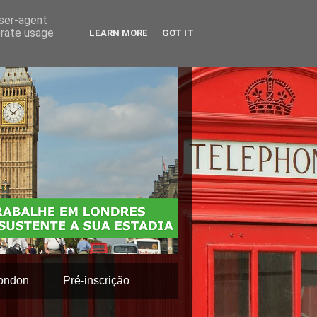
user-agent
erate usage
LEARN MORE
GOT IT
ondon
Pré-inscrição