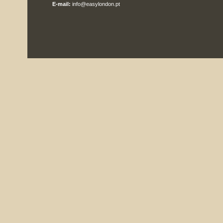
E-mail:
info@easylondon.pt