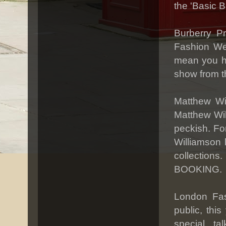
the 'Basic B
Burberry P
Fashion Wee
mean you ha
show from t
Matthew Wi
Matthew Wil
peckish. Fo
Williamson 
collection
BOOKING.
London Fas
public, thi
special t