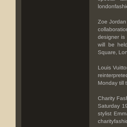
londonfash
Zoe Jordan 
collaborati
designer is
will be he
Square, Lo
Louis Vuitt
reinterpret
Monday till 
Charity Fas
Saturday 1
stylist Em
charityfashi