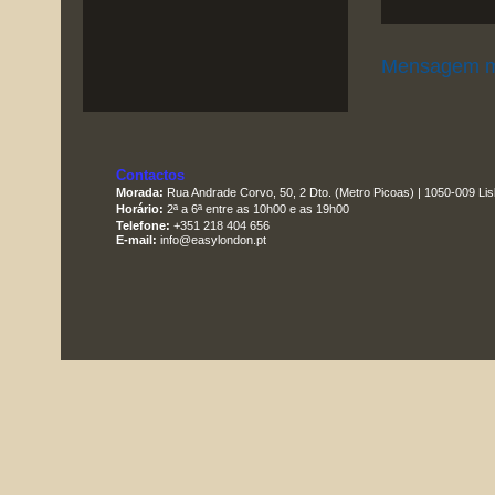
Mensagem m
Contactos
Morada:
Rua Andrade Corvo, 50, 2 Dto. (Metro Picoas) | 1050-009 Li
Horário:
2ª a 6ª entre as 10h00 e as 19h00
Telefone:
+351 218 404 656
E-mail:
info@easylondon.pt