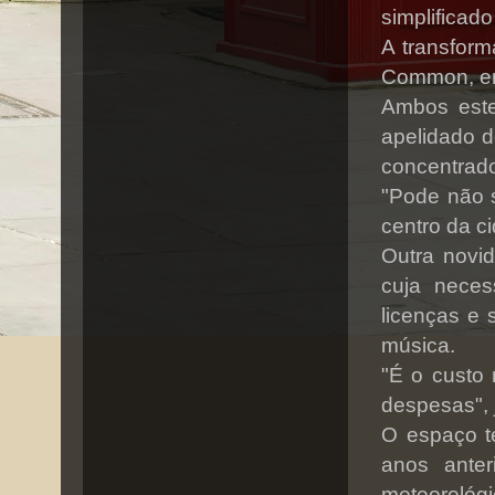
simplificado
A transfor
Common, em
Ambos este
apelidado d
concentrado
"Pode não 
centro da c
Outra novid
cuja neces
licenças e 
música.
"É o custo 
despesas", j
O espaço t
anos ante
meteorológi