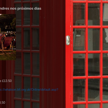
ondres nos próximos dias
e £13.50
ps://whatson.bfi.org.uk/Online/default.asp?
3,50