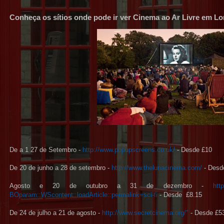
Conheça os sítios onde pode ir ver Cinema ao Ar Livre em L
De a 1 27 de Setembro -
http://www.popupscreens.co.uk/
- Desde £10
De 20 de junho a 28 de setembro -
http://www.thelunacinema.com/
- Desd
Agosto e 20 de outubro a 31 de dezembro -
htt
BOparam::WScontent::loadArticle::permalink=sci-fi
- Desde £8.15
De 24 de julho a 21 de agosto -
http://www.secretcinema.org/"
- Desde £5