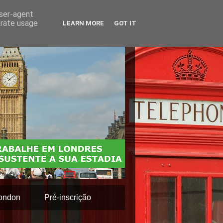
user-agent
erate usage
LEARN MORE
GOT IT
ondon
Pré-inscrição