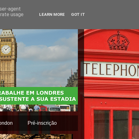
user-agent
erate usage
LEARN MORE
GOT IT
ondon
Pré-inscrição